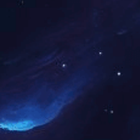
ADVANTAGES OF YOUSHENG
选择米兰网web站的
1、米兰MinLan（中国）综
2、强劲
合实力：
• 本公司生