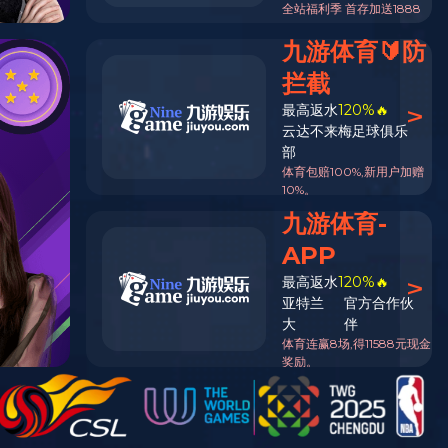
电话：(86)510-
 售后无忧
83206063