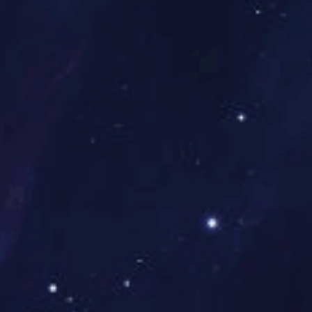
米兰网web站长期专
公司的宗旨是“诚信，
追求精品，务实创新
以”追求卓越“为自己
来。
浏览公司详情