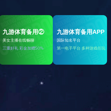
EB站是技术卓越的
专业制造商
1997年（原名无锡友谊印刷机械厂），公司位于无
是技术卓越的软包装制袋机的专业制造商。