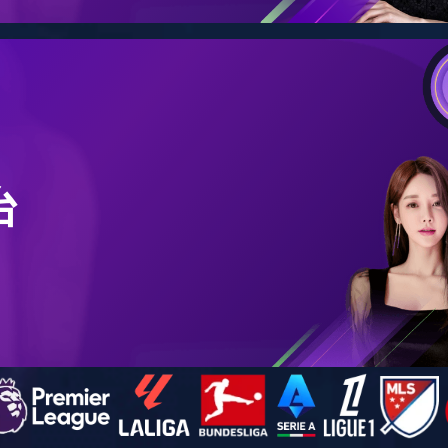
控 专业团队量身定制 故障率低 技术完善 价格合理 24小时服务