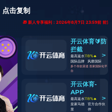
米兰
客户
MINLAN（中
反馈
语言选择
国）文化