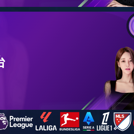
控 专业团队量身定制 故障率低 技术完善 价格合理 24小时服务