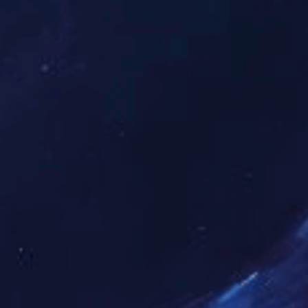
注于制袋机的创新，拥有专业的技术研发团队。
优质，服务，创新” 。
，以更好的服务面对飞速发展和变化的环境。
的信念，愿与国内外各界朋友真诚合作，共创未