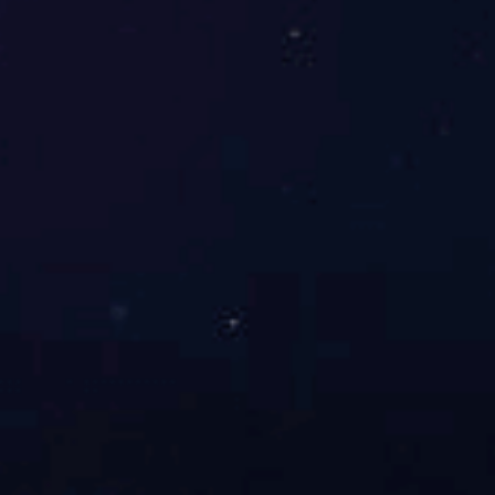
CORPORATE CULTU
米兰Mi
米兰MinLan（中国
• 保证公司既定方针
性、创造性。 • 保
控。
经营效益理念：
• 效
本意识、经营意识与风