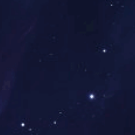
米兰网web站长期专
公司的宗旨是“诚信，
追求精品，务实创新
以”追求卓越“为自己
来。
浏览公司详情