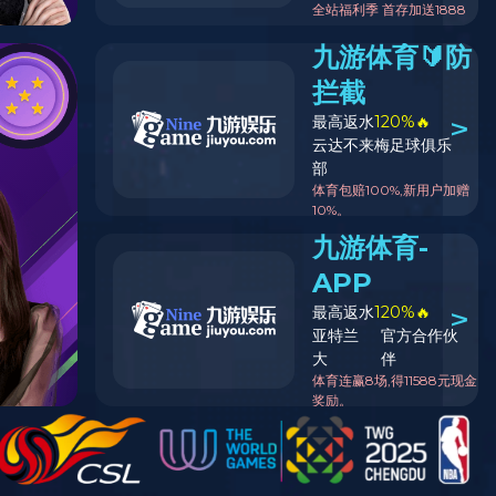
电话：(86)510-
 售后无忧
83206063